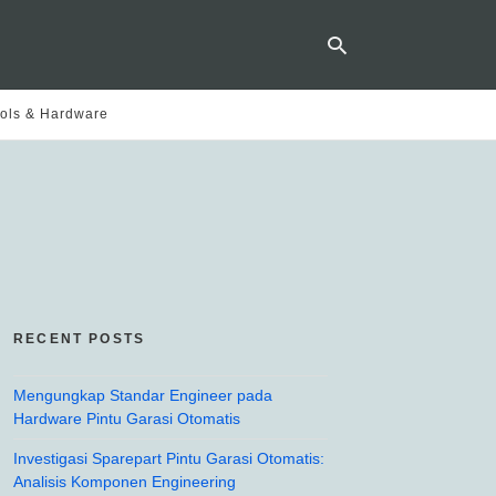
ols & Hardware
Ty
yo
se
qu
an
hit
ent
RECENT POSTS
Mengungkap Standar Engineer pada
Hardware Pintu Garasi Otomatis
Investigasi Sparepart Pintu Garasi Otomatis:
Analisis Komponen Engineering