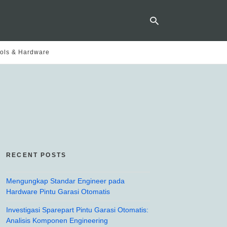
ols & Hardware
Ty
yo
se
qu
an
hit
ent
RECENT POSTS
Mengungkap Standar Engineer pada
Hardware Pintu Garasi Otomatis
Investigasi Sparepart Pintu Garasi Otomatis:
Analisis Komponen Engineering