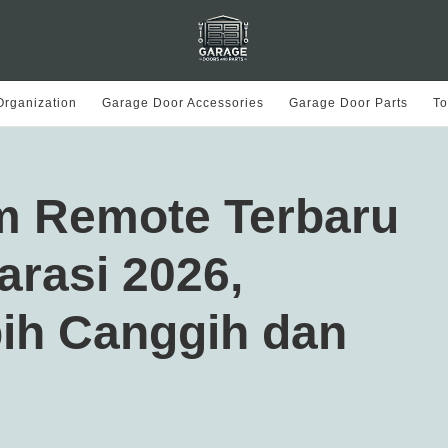
rganization
Garage Door Accessories
Garage Door Parts
To
m Remote Terbaru
arasi 2026,
bih Canggih dan