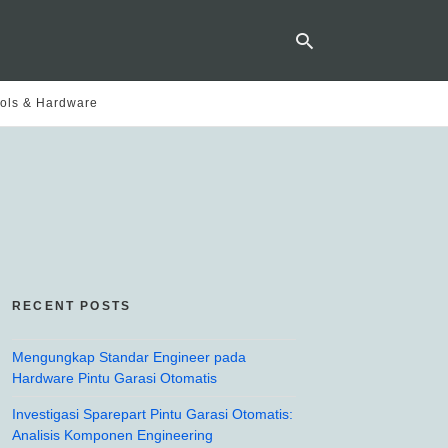
ols & Hardware
Ty
yo
se
qu
an
hit
ent
RECENT POSTS
Mengungkap Standar Engineer pada
Hardware Pintu Garasi Otomatis
Investigasi Sparepart Pintu Garasi Otomatis:
Analisis Komponen Engineering