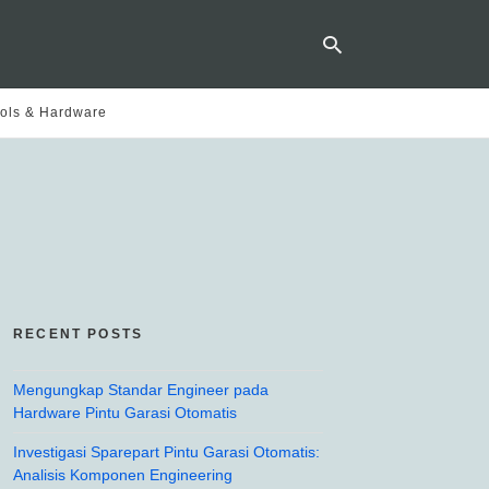
ols & Hardware
Ty
yo
se
qu
an
hit
ent
RECENT POSTS
Mengungkap Standar Engineer pada
Hardware Pintu Garasi Otomatis
Investigasi Sparepart Pintu Garasi Otomatis:
Analisis Komponen Engineering