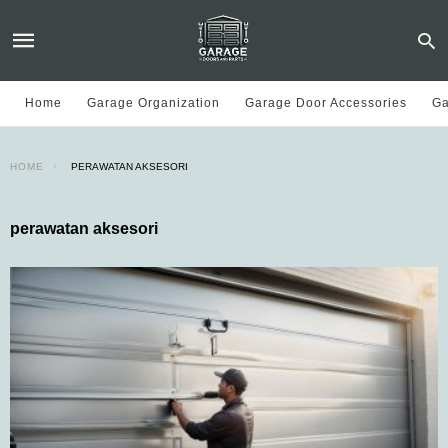
Home
Garage Organization
Garage Door Accessories
Ga
HOME
PERAWATAN AKSESORI
perawatan aksesori