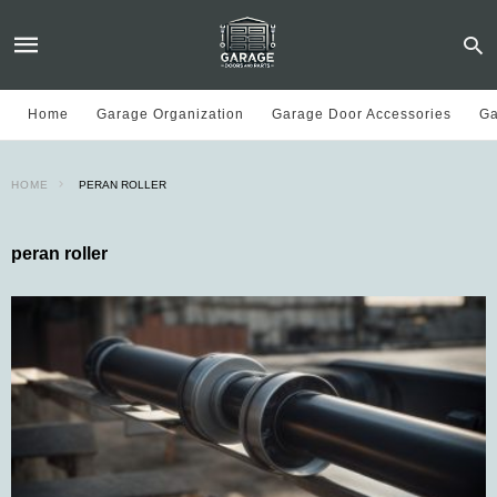
Home
Garage Organization
Garage Door Accessories
Ga
HOME
PERAN ROLLER
peran roller